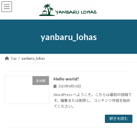
コ
ナ
ン
ビ
テ
ゲ
ン
ー
ツ
シ
へ
ョ
yanbaru_lohas
ス
ン
キ
に
ッ
移
プ
動
Top
yanbaru_lohas
Hello world!
未分類
2025年8月18日
WordPress へようこそ。こちらは最初の投稿で
す。編集または削除し、コンテンツ作成を始め
てください。
続きを読む